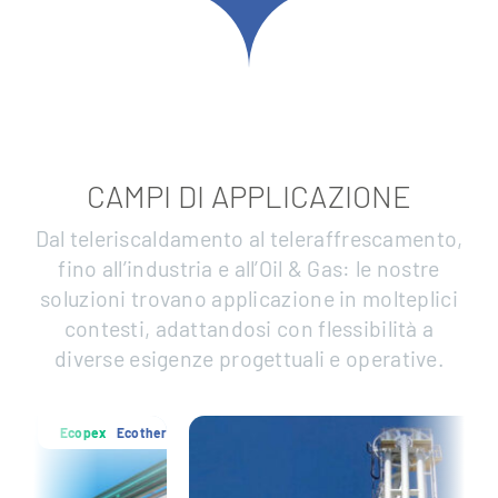
CAMPI DI APPLICAZIONE
Dal teleriscaldamento al teleraffrescamento,
fino all’industria e all’Oil & Gas: le nostre
soluzioni trovano applicazione in molteplici
contesti, adattandosi con flessibilità a
diverse esigenze progettuali e operative.
cotherm
Ecopex
Ecothe