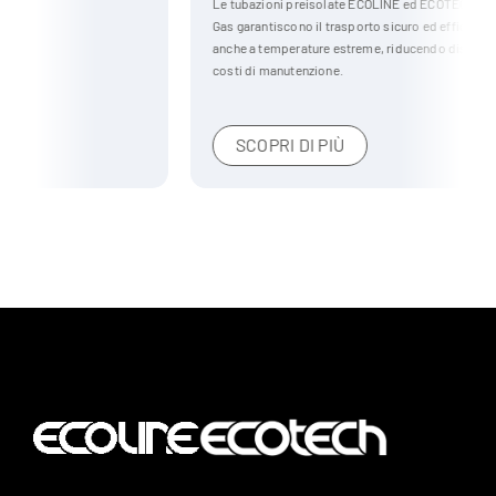
Le tubazioni preisolate ECOLINE ed ECOTECH per il settore Oil &
Gas garantiscono il trasporto sicuro ed efficiente di liquidi e gas,
anche a temperature estreme, riducendo dispersioni termiche e
costi di manutenzione.
SCOPRI DI PIÙ