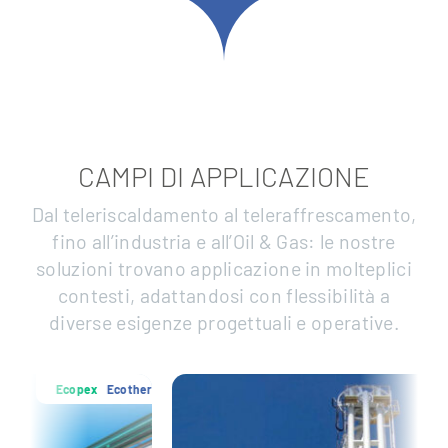
CAMPI DI APPLICAZIONE
Dal teleriscaldamento al teleraffrescamento,
fino all’industria e all’Oil & Gas: le nostre
soluzioni trovano applicazione in molteplici
contesti, adattandosi con flessibilità a
diverse esigenze progettuali e operative.
cotherm
Ecopex
Ecothe