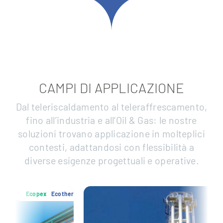
CAMPI DI APPLICAZIONE
Dal teleriscaldamento al teleraffrescamento,
fino all’industria e all’Oil & Gas: le nostre
soluzioni trovano applicazione in molteplici
contesti, adattandosi con flessibilità a
diverse esigenze progettuali e operative.
Ecotherm
Ecopex
Ecothe