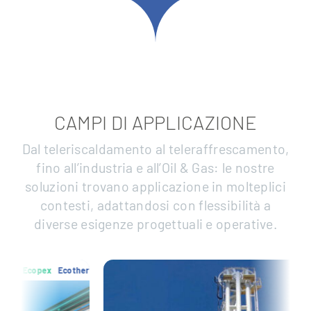
CAMPI DI APPLICAZIONE
Dal teleriscaldamento al teleraffrescamento,
fino all’industria e all’Oil & Gas: le nostre
soluzioni trovano applicazione in molteplici
contesti, adattandosi con flessibilità a
diverse esigenze progettuali e operative.
rm
Ecopex
Ecotherm