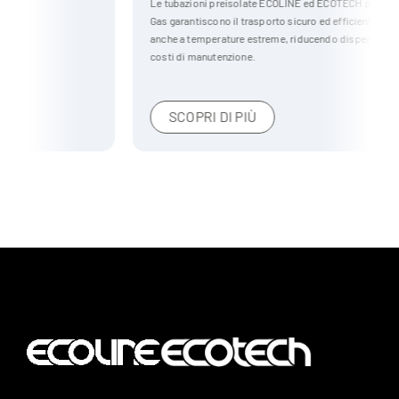
Le tubazioni preisolate ECOLINE ed ECOTECH per il settore Oil &
Gas garantiscono il trasporto sicuro ed efficiente di liquidi e gas,
anche a temperature estreme, riducendo dispersioni termiche e
costi di manutenzione.
SCOPRI DI PIÙ