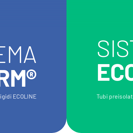
SI
EMA
EC
RM®
 rigidi ECOLINE
Tubi preisolat