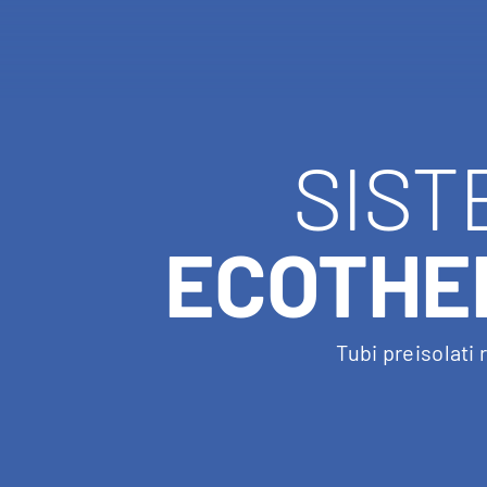
SIST
ECOTHE
Tubi preisolati