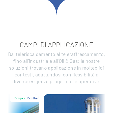
CAMPI DI APPLICAZIONE
Dal teleriscaldamento al teleraffrescamento,
fino all’industria e all’Oil & Gas: le nostre
soluzioni trovano applicazione in molteplici
contesti, adattandosi con flessibilità a
diverse esigenze progettuali e operative.
Ecotherm
Ecopex
Ecot