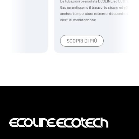
Le tubazioni preisolate ECOLINE ed ECOTECH per il settore Oil &
Gas garantiscono il trasporto sicuro ed efficiente di liquidi e gas,
anche a temperature estreme, riducendo dispersioni termiche e
costi di manutenzione.
SCOPRI DI PIÙ