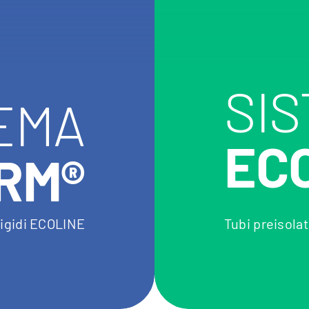
SI
EMA
EC
RM®
 rigidi ECOLINE
Tubi preisolat