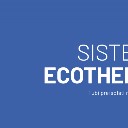
SIST
ECOTHE
Tubi preisolati