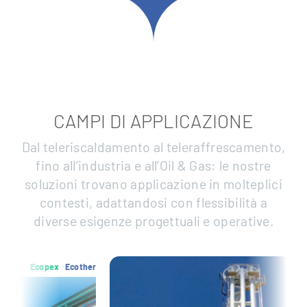
CAMPI DI APPLICAZIONE
Dal teleriscaldamento al teleraffrescamento,
fino all’industria e all’Oil & Gas: le nostre
soluzioni trovano applicazione in molteplici
contesti, adattandosi con flessibilità a
diverse esigenze progettuali e operative.
otherm
Ecopex
Ecother