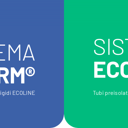
SI
EMA
EC
RM®
 rigidi ECOLINE
Tubi preisolat