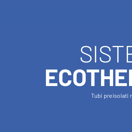
SIST
ECOTHE
Tubi preisolati