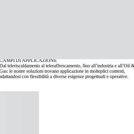
Acconsento al trattamento dei dati secondo la
privacy policy
.
×
EFFICIENZA
ENERGETICA E
AFFIDABILITÀ
AL SERVIZIO
DI OGNI RETE
Grazie a
materiali ad alte prestazioni
e a un
know-how consolidato
,
ECOLINE
sviluppa soluzioni che garantiscono elevata efficienza
energetica, risparmio operativo e prestazioni costanti nel tempo
CAMPI DI APPLICAZIONE
Dal teleriscaldamento al teleraffrescamento, fino all’industria e all’Oil 
Gas: le nostre soluzioni trovano applicazione in molteplici contesti,
adattandosi con flessibilità a diverse esigenze progettuali e operative.