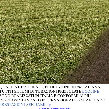
QUALITÀ
CERTIFICATA,
PRODUZIONE
100%
ITALIANA
TUTTI
I
SISTEMI
DI
TUBAZIONI
PREISOLATE
ECOLINE
SONO
REALIZZATI
IN
ITALIA
E
CONFORMI
AI
PIÙ
RIGOROSI
STANDARD
INTERNAZIONALI,
GARANTENDO
PRESTAZIONI
AFFIDABILI
E
Vedi le certificazioni