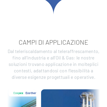
CAMPI DI APPLICAZIONE
Dal teleriscaldamento al teleraffrescamento,
fino all’industria e all’Oil & Gas: le nostre
soluzioni trovano applicazione in molteplici
contesti, adattandosi con flessibilità a
diverse esigenze progettuali e operative.
Ecotherm
Ecopex
Ecothe