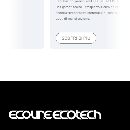
Le tubazioni preisolate ECOLINE ed ECOTECH per il settore Oil &
Gas garantiscono il trasporto sicuro ed efficiente di liquidi e gas,
anche a temperature estreme, riducendo dispersioni termiche e
costi di manutenzione.
SCOPRI DI PIÙ