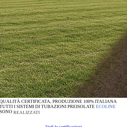
QUALITÀ
CERTIFICATA,
PRODUZIONE
100%
ITALIANA
TUTTI
I
SISTEMI
DI
TUBAZIONI
PREISOLATE
ECOLINE
SONO
REALIZZATI
Vedi le certificazioni