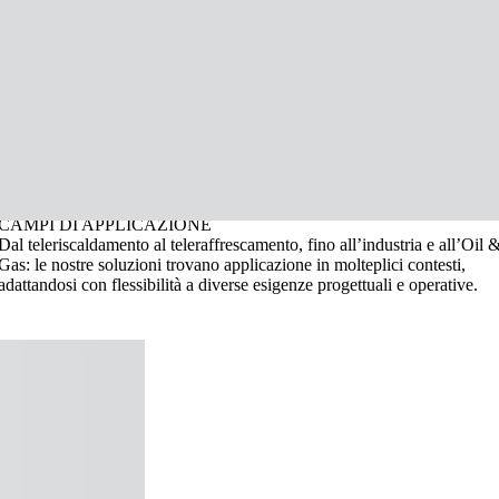
Acconsento al trattamento dei dati secondo la
privacy policy
.
×
EFFICIENZA
ENERGETICA E
AFFIDABILITÀ
AL SERVIZIO
DI OGNI RETE
Grazie a
materiali ad alte prestazioni
e a un
know-how consolidato
,
ECOLINE
sviluppa soluzioni che garantiscono elevata efficienza
energetica, risparmio operativo e prestazioni costanti nel tempo
CAMPI DI APPLICAZIONE
Dal teleriscaldamento al teleraffrescamento, fino all’industria e all’Oil 
Gas: le nostre soluzioni trovano applicazione in molteplici contesti,
adattandosi con flessibilità a diverse esigenze progettuali e operative.