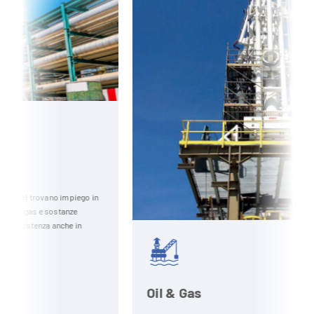
ego in
e
in
Oil & Gas