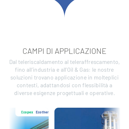
CAMPI DI APPLICAZIONE
Dal teleriscaldamento al teleraffrescamento,
fino all’industria e all’Oil & Gas: le nostre
soluzioni trovano applicazione in molteplici
contesti, adattandosi con flessibilità a
diverse esigenze progettuali e operative.
x
Ecotherm
Ecopex
Eco